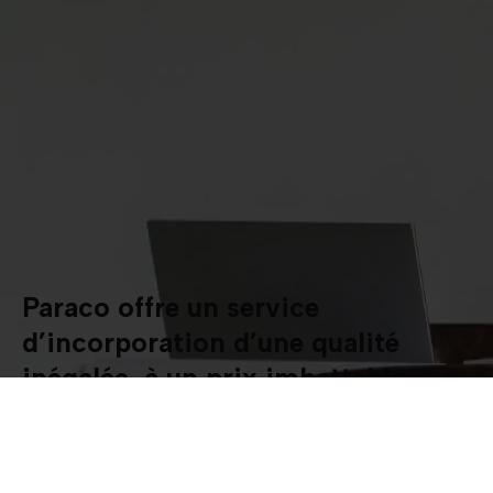
Paraco offre un service
d’incorporation d’une qualité
inégalée, à un prix imbattable.
Vous n’êtes pas certain de ce
que vous avez besoin ?