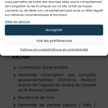
nous permettra de traiter des données telles que le comportement
de navigation ou les ID uniques sur ce site. Le fait de ne pas
Modification des statuts (nom constitutif,
consentir ou de retirer son consentement peut avoir un effet négatif
capital-actions, restrictions émetteur
sur certaines caractéristiques et fonctions.
fermé, nombre d’administrateurs, autres
Gérer les services
dispositions, limite aux activités)
Dissolution
Accepter
Voir les préférences
Liste des autres services
Politique de cookies
Politique de confidentialité
exclus
Constitution d’une société
Demande d’inscription aux comptes
gouvernementaux (numéros fiscaux)
auprès de l’Agence du revenu du Canada
et de Revenu Québec
Recherche de nom
Demande de permis (alcool / RBQ /