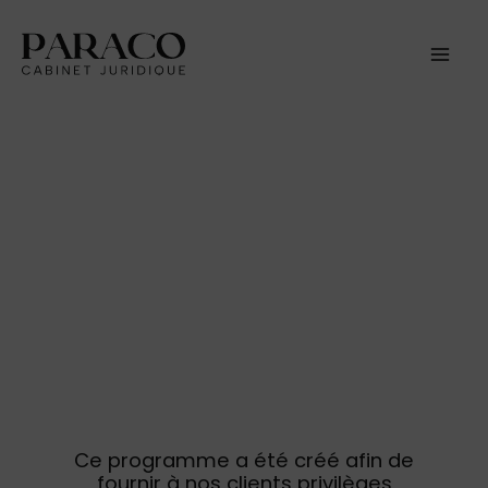
Aller
au
contenu
Programme clients
privilèges
Ce programme a été créé afin de
fournir à nos clients privilèges